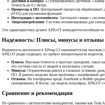
Датчики и камеры
: 12 ультразвуковых датчиков, 5 каме
точность до 0,1 метра.
Процессор и ПО
: Центральный процессор обрабатывает 
(OTA) для улучшения функций.
Интеграция с автомобилем
: Автопилот связан с систем
Энергопотребление
: Система оптимизирована для элект
Эти характеристики делают XPILOT конкурентоспособным по с
Надежность: Плюсы, минусы и отзывы
Надежность автопилота в XPeng G3 оценивается как высокая, с
XPILOT редко подводит, но требует внимательности водителя.
Плюсы
: Высокая точность в простых сценариях, таких 
что система спасла от аварий в нескольких случаях.
Минусы
: Ограниченная работа в сложных условиях (дожд
ПО. В ранних моделях были проблемы с калибровкой дат
Отзывы
: На платформах вроде Autohome и Reddit средни
своевременно. В Китае, где модель популярна, XPILOT сч
Сравнение и рекомендации
По сравнению с автопилотами конкурентов, такими как Tesla A