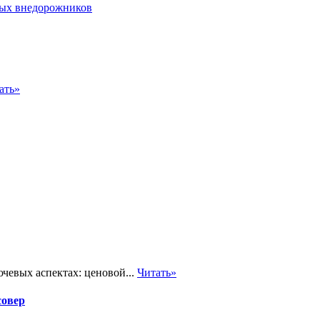
ать»
чевых аспектах: ценовой...
Читать»
совер