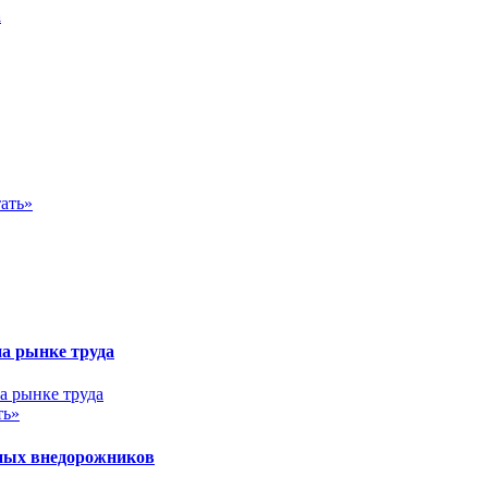
а
ать»
на рынке труда
ть»
ных внедорожников