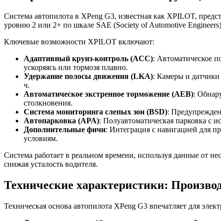
Система автопилота в XPeng G3, известная как XPILOT, предст
уровню 2 или 2+ по шкале SAE (Society of Automotive Engineers
Ключевые возможности XPILOT включают:
Адаптивный круиз-контроль (ACC)
: Автоматическое п
ускоряясь или тормозя плавно.
Удержание полосы движения (LKA)
: Камеры и датчики
ч.
Автоматическое экстренное торможение (AEB)
: Обнар
столкновения.
Система мониторинга слепых зон (BSD)
: Предупрежден
Автопарковка (APA)
: Полуавтоматическая парковка с и
Дополнительные фичи
: Интеграция с навигацией для п
условиям.
Система работает в реальном времени, используя данные от не
снижая усталость водителя.
Технические характеристики: Производ
Техническая основа автопилота XPeng G3 впечатляет для элект