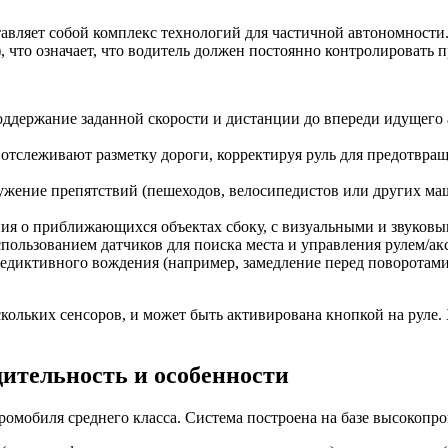
авляет собой комплекс технологий для частичной автономности.
), что означает, что водитель должен постоянно контролировать п
оддержание заданной скорости и дистанции до впереди идущего 
 отслеживают разметку дороги, корректируя руль для предотвраще
ужение препятствий (пешеходов, велосипедистов или других ма
ия о приближающихся объектах сбоку, с визуальными и звуковы
спользованием датчиков для поиска места и управления рулем/ак
редиктивного вождения (например, замедление перед поворотам
скольких сенсоров, и может быть активирована кнопкой на руле.
ительность и особенности
ромобиля среднего класса. Система построена на базе высокопр