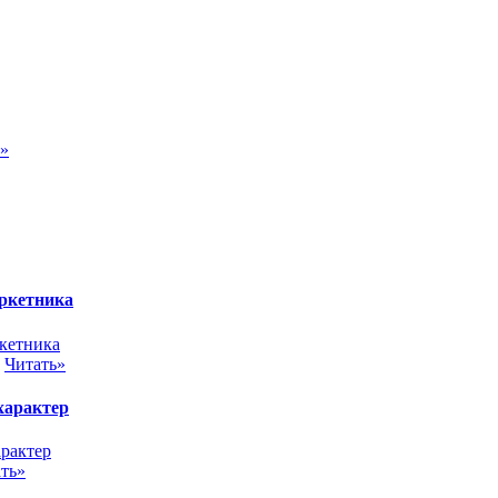
ь»
аркетника
.
Читать»
 характер
ть»