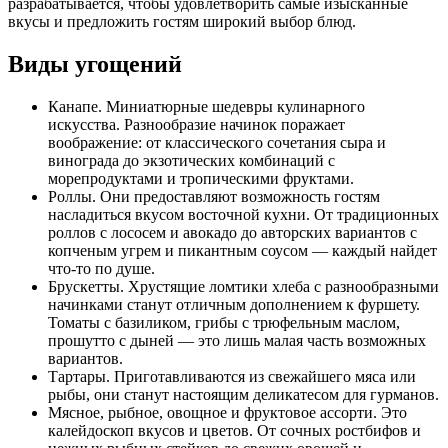
разрабатывается, чтобы удовлетворить самые изысканные
вкусы и предложить гостям широкий выбор блюд.
Виды угощений
Канапе. Миниатюрные шедевры кулинарного
искусства. Разнообразие начинок поражает
воображение: от классического сочетания сыра и
винограда до экзотических комбинаций с
морепродуктами и тропическими фруктами.
Роллы. Они предоставляют возможность гостям
насладиться вкусом восточной кухни. От традиционных
роллов с лососем и авокадо до авторских вариантов с
копченым угрем и пикантным соусом — каждый найдет
что-то по душе.
Брускетты. Хрустящие ломтики хлеба с разнообразными
начинками станут отличным дополнением к фуршету.
Томаты с базиликом, грибы с трюфельным маслом,
прошутто с дыней — это лишь малая часть возможных
вариантов.
Тартары. Приготавливаются из свежайшего мяса или
рыбы, они станут настоящим деликатесом для гурманов.
Мясное, рыбное, овощное и фруктовое ассорти. Это
калейдоскоп вкусов и цветов. От сочных ростбифов и