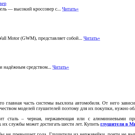
ель — высокий кроссовер с...
Читать»
all Motor (GWM), представляет собой...
Читать»
и надёжным средством...
Читать»
то главная часть системы выхлопа автомобиля. От него завис
чеством моделей глушителей поэтому для их покупки, нужно об
ит сталь – черная, нержавеющая или с алюминиевыми пр
к их службы может достигать шести лет. Купить
глушители в М
жбы не превышает года. Глушители из нержавейки, почти не вы