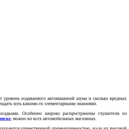
ит уровень издаваемого автомашиной шума и сколько вредных
ладать хоть какими-то элементарными знаниями.
исадками. Особенно широко распространены глушители из
инске
, можно во всех автомобильных магазинах.
пускаются отечественной промышленностью, из-за их высокой