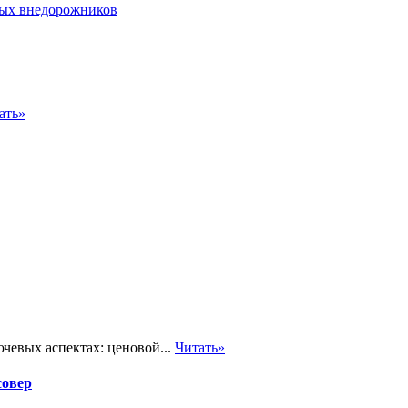
ать»
чевых аспектах: ценовой...
Читать»
совер