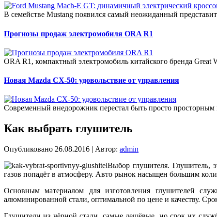
В семействе Mustang появился самый неожиданный представит
Прогнозы продаж электромобиля ORA R1
ORA R1, компактный электромобиль китайского бренда Great W
Новая Mazda CX-50: удовольствие от управления
Современный внедорожник перестал быть просто просторным 
Как выбрать глушитель
Опубликовано
26.08.2016
|
Автор:
admin
Выбор глушителя. Глушитель, э
газов попадёт в атмосферу. Авто рынок насыщен большим коли
Основным материалом для изготовления глушителей служ
алюминированной стали, оптимальной по цене и качеству. Сро
Глушители из чёрной стали, самые дешёвые, но срок их слу