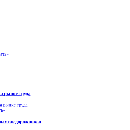
а
ать»
на рынке труда
ть»
ных внедорожников