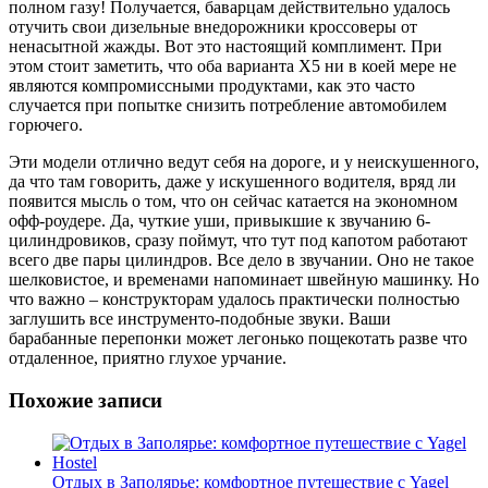
полном газу! Получается, баварцам действительно удалось
отучить свои дизельные внедорожники кроссоверы от
ненасытной жажды. Вот это настоящий комплимент. При
этом стоит заметить, что оба варианта Х5 ни в коей мере не
являются компромиссными продуктами, как это часто
случается при попытке снизить потребление автомобилем
горючего.
Эти модели отлично ведут себя на дороге, и у неискушенного,
да что там говорить, даже у искушенного водителя, вряд ли
появится мысль о том, что он сейчас катается на экономном
офф-роудере. Да, чуткие уши, привыкшие к звучанию 6-
цилиндровиков, сразу поймут, что тут под капотом работают
всего две пары цилиндров. Все дело в звучании. Оно не такое
шелковистое, и временами напоминает швейную машинку. Но
что важно – конструкторам удалось практически полностью
заглушить все инструменто-подобные звуки. Ваши
барабанные перепонки может легонько пощекотать разве что
отдаленное, приятно глухое урчание.
Похожие записи
Отдых в Заполярье: комфортное путешествие с Yagel