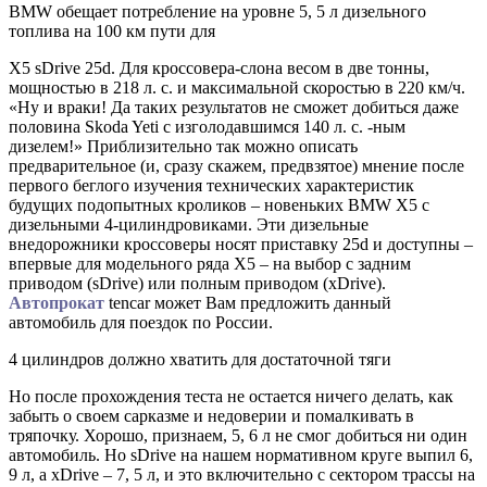
BMW обещает потребление на уровне 5, 5 л дизельного
топлива на 100 км пути для
X5 sDrive 25d. Для кроссовера-слона весом в две тонны,
мощностью в 218 л. с. и максимальной скоростью в 220 км/ч.
«Ну и враки! Да таких результатов не сможет добиться даже
половина Skoda Yeti с изголодавшимся 140 л. с. -ным
дизелем!» Приблизительно так можно описать
предварительное (и, сразу скажем, предвзятое) мнение после
первого беглого изучения технических характеристик
будущих подопытных кроликов – новеньких BMW X5 с
дизельными 4-цилиндровиками. Эти дизельные
внедорожники кроссоверы носят приставку 25d и доступны –
впервые для модельного ряда Х5 – на выбор с задним
приводом (sDrive) или полным приводом (xDrive).
Автопрокат
tencar может Вам предложить данный
автомобиль для поездок по России.
4 цилиндров должно хватить для достаточной тяги
Но после прохождения теста не остается ничего делать, как
забыть о своем сарказме и недоверии и помалкивать в
тряпочку. Хорошо, признаем, 5, 6 л не смог добиться ни один
автомобиль. Но sDrive на нашем нормативном круге выпил 6,
9 л, а xDrive – 7, 5 л, и это включительно с сектором трассы на