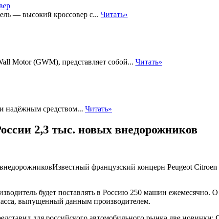
ель — высокий кроссовер с...
Читать»
all Motor (GWM), представляет собой...
Читать»
и надёжным средством...
Читать»
России 2,3 тыс. новых внедорожников
Известный французский концерн Peugeot Citroen 
роизводитель будет поставлять в Россию 250 машин ежемесячно.
класса, выпущенный данным производителем.
представил для российского автомобильного рынка две новинки: