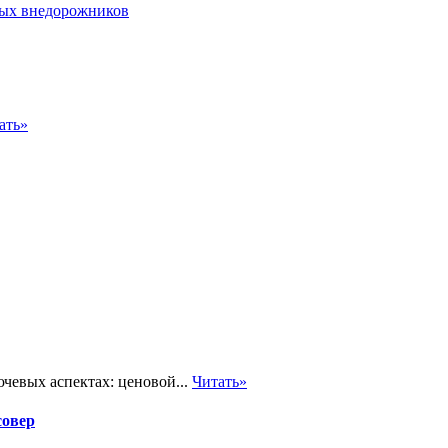
ать»
чевых аспектах: ценовой...
Читать»
совер