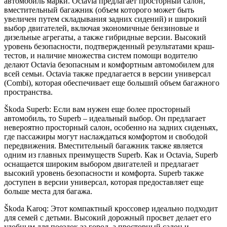
автомобиль марки. Octavia предлагает просторный салон,
вместительный багажник (объем которого может быть
увеличен путем складывания задних сидений) и широкий
выбор двигателей, включая экономичные бензиновые и
дизельные агрегаты, а также гибридные версии. Высокий
уровень безопасности, подтвержденный результатами краш-
тестов, и наличие множества систем помощи водителю
делают Octavia безопасным и комфортным автомобилем для
всей семьи. Octavia также предлагается в версии универсал
(Combi), которая обеспечивает еще больший объем багажного
пространства.
Škoda Superb: Если вам нужен еще более просторный
автомобиль, то Superb – идеальный выбор. Он предлагает
невероятно просторный салон, особенно на задних сиденьях,
где пассажиры могут наслаждаться комфортом и свободой
передвижения. Вместительный багажник также является
одним из главных преимуществ Superb. Как и Octavia, Superb
оснащается широким выбором двигателей и предлагает
высокий уровень безопасности и комфорта. Superb также
доступен в версии универсал, которая предоставляет еще
больше места для багажа.
Škoda Karoq: Этот компактный кроссовер идеально подходит
для семей с детьми. Высокий дорожный просвет делает его
удобным для поездок за город, а просторный салон и