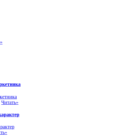
ь»
аркетника
.
Читать»
 характер
ть»