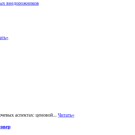
ать»
чевых аспектах: ценовой...
Читать»
совер