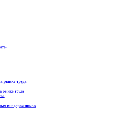
а
ать»
на рынке труда
ть»
ных внедорожников