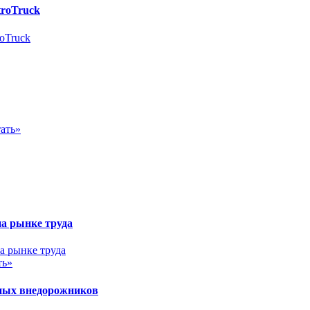
troTruck
ать»
на рынке труда
ть»
ных внедорожников