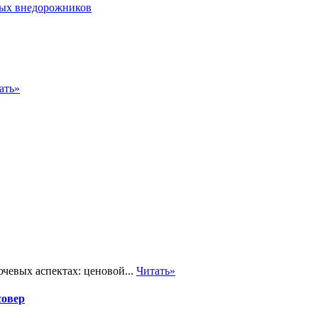
ать»
чевых аспектах: ценовой...
Читать»
совер