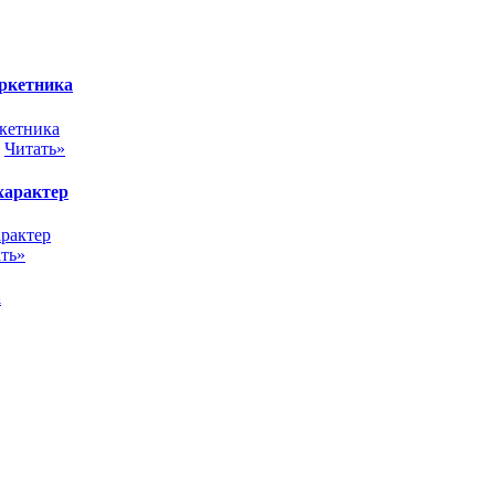
аркетника
.
Читать»
 характер
ть»
а