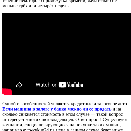
течение некоторого промежутка времени, желательно не
меньше трёх или четырёх недель.
Одной из особенностей являются кредитные и залоговое авто.
Если машина в залоге у банка можно ли ее продать
и на
сколько снижается стоимость в этом случае — такой вопрос
интересует многих автовладельцев. Ответ прост! Существуют
компании, специализирующиеся на покупке таких машин,
например avto-vykup24.ru, цена в данном случае будет ниже,