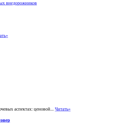
ать»
чевых аспектах: ценовой...
Читать»
совер