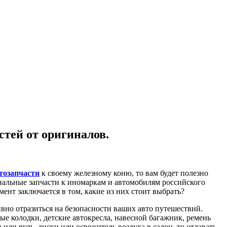
стей от оригиналов.
тозапчасти
к своему железному коню, то вам будет полезно
инальные запчасти к иномаркам и автомобилям российского
нт заключается в том, какие из них стоит выбрать?
ивно отразиться на безопасности ваших авто путешествий.
ные колодки, детские автокресла, навесной багажник, ремень
или руль, диски или освежитель воздуха в салон, то отдавать