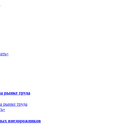
а
ать»
на рынке труда
ть»
ных внедорожников