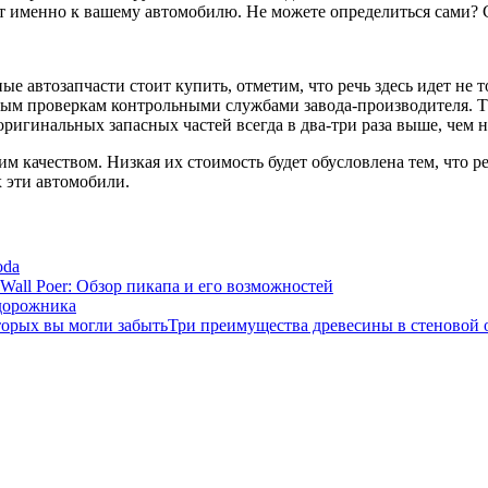
 именно к вашему автомобилю. Не можете определиться сами? Сп
е автозапчасти стоит купить, отметим, что речь здесь идет не 
м проверкам контрольными службами завода-производителя. Та
игинальных запасных частей всегда в два-три раза выше, чем н
им качеством. Низкая их стоимость будет обусловлена тем, что 
 эти автомобили.
oda
 Wall Poer: Обзор пикапа и его возможностей
дорожника
Три преимущества древесины в стеновой о