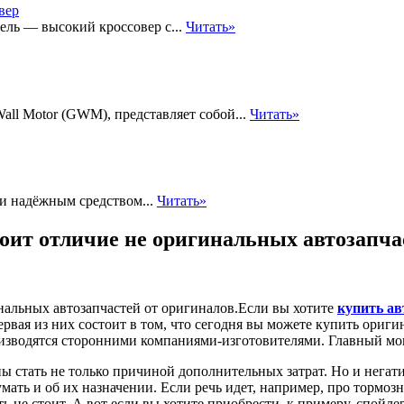
ель — высокий кроссовер с...
Читать»
all Motor (GWM), представляет собой...
Читать»
и надёжным средством...
Читать»
тоит отличие не оригинальных автозапча
Если вы хотите
купить ав
рвая из них состоит в том, что сегодня вы можете купить ориг
изводятся сторонними компаниями-изготовителями. Главный моме
ны стать не только причиной дополнительных затрат. Но и негат
умать и об их назначении. Если речь идет, например, про тормоз
не стоит. А вот если вы хотите приобрести, к примеру, спойлер 