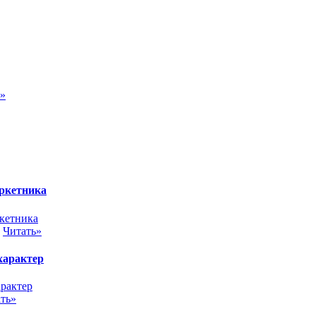
ь»
аркетника
.
Читать»
 характер
ть»