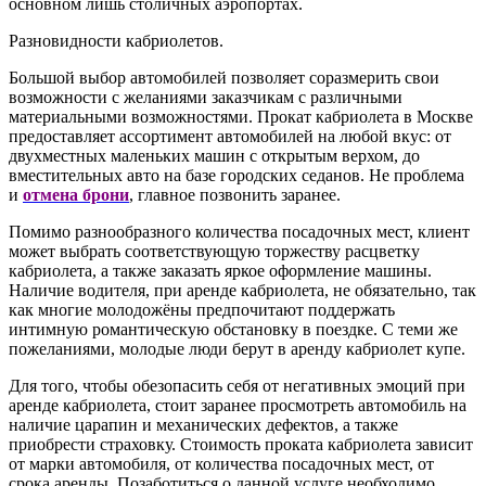
основном лишь столичных аэропортах.
Разновидности кабриолетов.
Большой выбор автомобилей позволяет соразмерить свои
возможности с желаниями заказчикам с различными
материальными возможностями. Прокат кабриолета в Москве
предоставляет ассортимент автомобилей на любой вкус: от
двухместных маленьких машин с открытым верхом, до
вместительных авто на базе городских седанов. Не проблема
и
отмена брони
, главное позвонить заранее.
Помимо разнообразного количества посадочных мест, клиент
может выбрать соответствующую торжеству расцветку
кабриолета, а также заказать яркое оформление машины.
Наличие водителя, при аренде кабриолета, не обязательно, так
как многие молодожёны предпочитают поддержать
интимную романтическую обстановку в поездке. С теми же
пожеланиями, молодые люди берут в аренду кабриолет купе.
Для того, чтобы обезопасить себя от негативных эмоций при
аренде кабриолета, стоит заранее просмотреть автомобиль на
наличие царапин и механических дефектов, а также
приобрести страховку. Стоимость проката кабриолета зависит
от марки автомобиля, от количества посадочных мест, от
срока аренды. Позаботиться о данной услуге необходимо