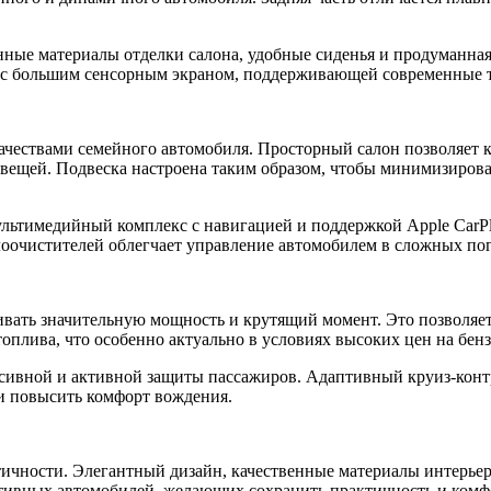
енные материалы отделки салона, удобные сиденья и продуманн
 с большим сенсорным экраном, поддерживающей современные 
качествами семейного автомобиля. Просторный салон позволяет 
 вещей. Подвеска настроена таким образом, чтобы минимизирова
ультимедийный комплекс с навигацией и поддержкой Apple CarPl
лоочистителей облегчает управление автомобилем в сложных по
ивать значительную мощность и крутящий момент. Это позволяет
оплива, что особенно актуально в условиях высоких цен на бенз
сивной и активной защиты пассажиров. Адаптивный круиз-контр
и повысить комфорт вождения.
ктичности. Элегантный дизайн, качественные материалы интерье
ивных автомобилей, желающих сохранить практичность и комфор