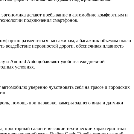
ая эргономика делают пребывание в автомобиле комфортным и
технологии подключения смартфонов.
комфортно разместиться пассажирам, а багажник объемом около
ть воздействие неровностей дороги, обеспечивая плавность
ay и Android Auto добавляют удобства ежедневной
годных условиях.
 автомобилю уверенно чувствовать себя на трассе и городских
ин.
оль, помощь при парковке, камеры заднего вида и датчики
ра, просторный салон и высокие технические характеристики
т повседневной езды. Выбор Geely Tugella станет удачной