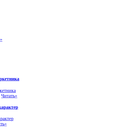
ь»
аркетника
.
Читать»
 характер
ть»