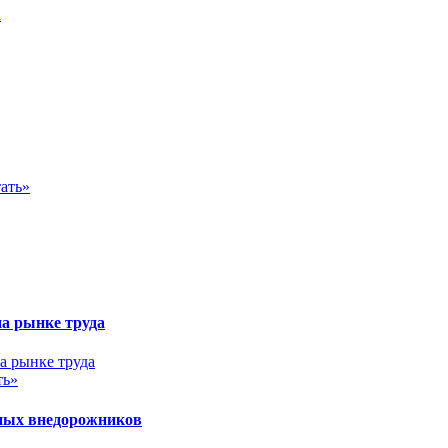
а
ать»
на рынке труда
ть»
ных внедорожников