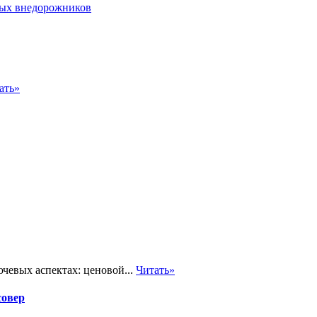
ать»
чевых аспектах: ценовой...
Читать»
совер