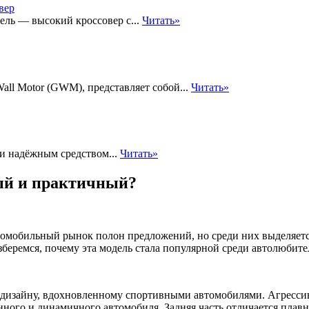
ель — высокий кроссовер с...
Читать»
all Motor (GWM), представляет собой...
Читать»
и надёжным средством...
Читать»
ный и практичный?
омобильный рынок полон предложений, но среди них выделяется 
беремся, почему эта модель стала популярной среди автолюбите
 дизайну, вдохновленному спортивными автомобилями. Агрессив
енного и динамичного автомобиля. Задняя часть отличается пл