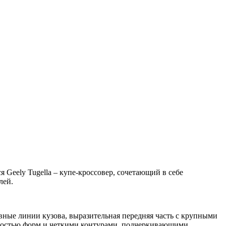
Geely Tugella – купе-кроссовер, сочетающий в себе
лей.
ные линии кузова, выразительная передняя часть с крупными
авностью форм и четкими контурами, подчеркивающими