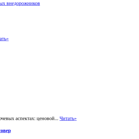
ать»
чевых аспектах: ценовой...
Читать»
совер