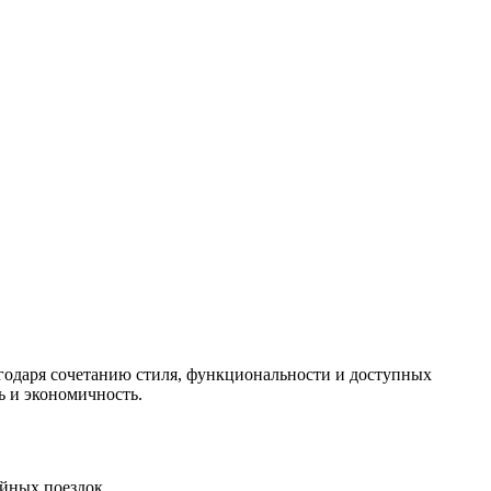
годаря сочетанию стиля, функциональности и доступных
ь и экономичность.
ейных поездок.