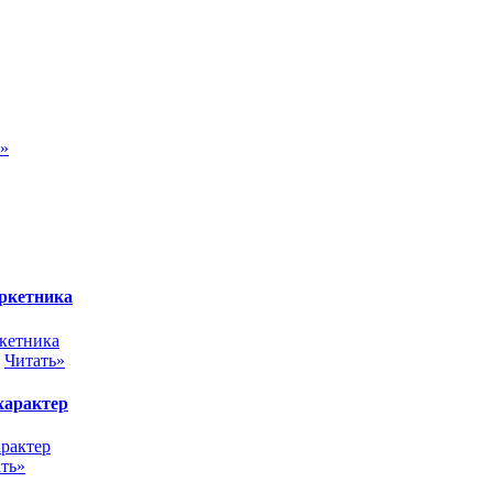
ь»
аркетника
.
Читать»
 характер
ть»