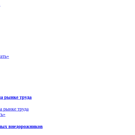
а
ать»
на рынке труда
ть»
ных внедорожников